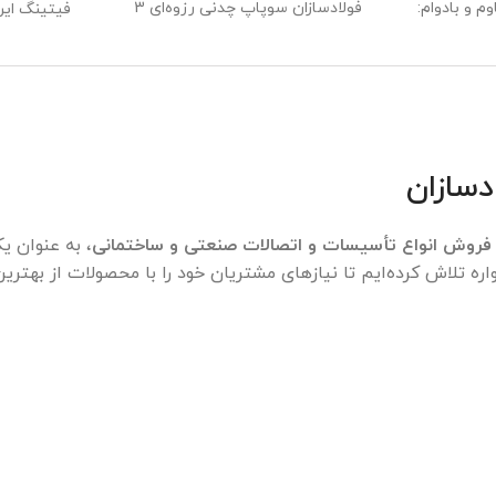
م و بادوام:
فولادسازان سوپاپ چدنی رزوه‌ای 3
فیتینگ ایر
اینچ
مقاوم برای
لوله‌کشی صن
است. این سو
آسان و سریع
فشار و دما، 
ایده‌آل ب
سازان
سیستم‌های
هستند. برای
پشتیبان
فروش انواع تأسیسات و اتصالات صنعتی و ساختمانی
، به عنوان ی
ره تلاش کرده‌ایم تا نیازهای مشتریان خود را با محصولات از بهتری