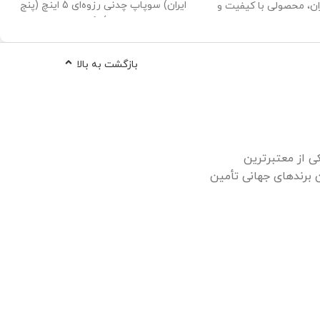
ایران) سوپاپ چدنی رزوه‌ای 5 اینچ (پنج
ان، محصولی با کیفیت و
اینچ) یکی
 استفاده در سیستم‌های
عتی، خانگی و ساختمانی
پاپ‌ها با اتصال رزوه‌ای
بازگشت به بالا
، مقاومت بالا در برابر
و طول عمر بالا، گزینه‌ای
رای پروژه‌های صنعتی و
 لوله‌کشی تحت فشار
 خرید و مشاوره، با تیم
ی ما تماس بگیرید.
کی از معتبرترین
ن برندهای جهانی تأمین